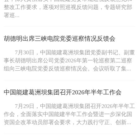
整改工作要求，逐项对照巡视反馈问题，专题研究部
署巡...
胡德明出席三峡电院党委巡察情况反馈会
7月30日，中国能建葛洲坝集团党委副书记、副董
事长胡德明出席公司党委2026年第一轮巡察第二巡察
组向三峡电院党委反馈巡察情况会。会议听取了集...
中国能建葛洲坝集团召开2026年半年工作会
7月29日，中国能建葛洲坝集团召开2026年半年工
作会，全面落实中国能建半年工作会暨进一步深化国
资国企改革动员部署会要求，大力践行守正、创新...